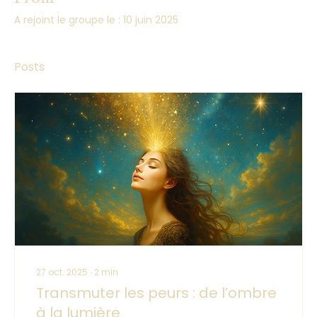
A rejoint le groupe le : 10 juin 2025
Posts
27 oct. 2025
∙
2
min
Transmuter les peurs : de l’ombre
à la lumière