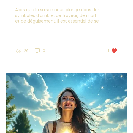
Alors que la saison nous plonge dans des
symboles d’ombre, de frayeur, de mort
et de déguisement, il est essentiel de se
rappeler que la peur est avant tout un
messager.Non pas un ennemi. Ni une
punition. Mais une invitation au retour
intérieur.
26
0
1