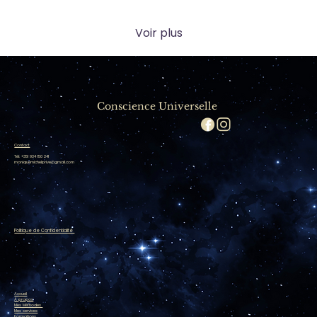
Voir plus
Conscience Universelle
Contact
Tél: +351 934 150 241
moniquemichelprive@gmail.com
Politique de Confidentialité
Accueil
À propos
Mes Méthodes
Mes services
Formations