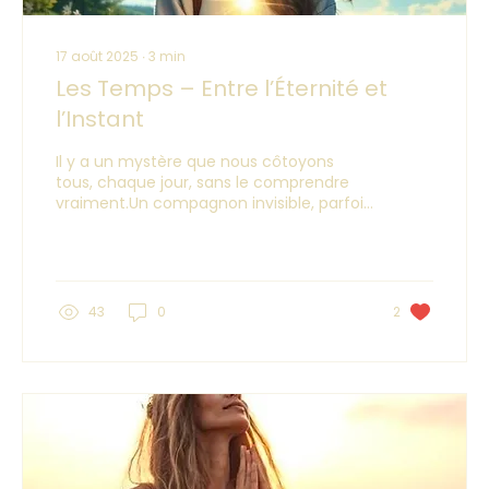
17 août 2025
∙
3
min
Les Temps – Entre l’Éternité et
l’Instant
Il y a un mystère que nous côtoyons
tous, chaque jour, sans le comprendre
vraiment.Un compagnon invisible, parfois
oppressant, parfois fuyant.Un souffle…
que l’on appelle : le temps.
43
0
2