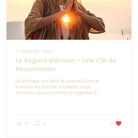
17 août 2025
∙
3
min
Le Regard d’Amour – Une Clé de
Reconnexion
Le bonheur est dans le chemin Dans le
tumulte du monde moderne, nous
sommes souvent invités à regarder à
l’extérieur : les informations,...
31
0
2