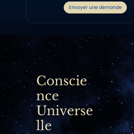
Envoyer une demande
Conscie
nce
Universe
lle