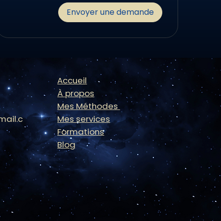
Envoyer une demande
Accueil
À propos
Mes Méthodes
ail.c
Mes services
Formations
Blog