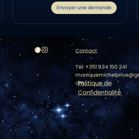
Envoyer une demande
Contact
Tél: +351 934 150 241
moniquemichelprive@gm
Politique de
om
Confidentialité