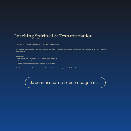
Coaching Spirituel & Transformation
Tu sens qu’un cycle se termine ? Il est temps de t’élever.
Un accompagnement profond et structuré pour passer du doute à la clarté, du blocage à la manifestation
consciente.
Bienfaits :
✧ Retrouve ton alignement et ta confiance intérieure
✧ Transforme tes épreuves en expansion
✧ Manifeste tes projets avec énergie et ancrage
💫 Parce que tu ne cherches pas seulement à comprendre, mais à te transformer.
Je commence mon accompagnement