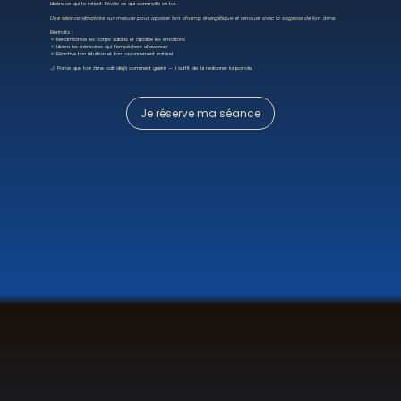
Libère ce qui te retient. Révèle ce qui sommeille en toi.
Une séance vibratoire sur mesure pour apaiser ton champ énergétique et renouer avec la sagesse de ton âme.
Bienfaits :
✧ Réharmonise les corps subtils et apaise les émotions
✧ Libère les mémoires qui t’empêchent d’avancer
✧ Réactive ton intuition et ton rayonnement naturel
🌙 Parce que ton âme sait déjà comment guérir — il suffit de lui redonner la parole.
Je réserve ma séance