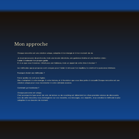
Mon approche
Chaque rencontre est une création unique, adaptée à ton énergie et à ton moment de vie.
Je ne propose pas de protocole, mais une écoute vibratoire, une guidance intuitive et une intention claire :
t’aider à redevenir ton propre guide.
Et si ce que vous traversez n’était pas une faiblesse, mais un appel de votre âme à évoluer ?
Les méthodes que je propose sont conçues pour t’aider à retrouver ton équilibre, ta clarté et ta puissance intérieure.
Pourquoi choisir ces méthodes ?
Parce qu’elles ne sont pas figées.
Elles s’adaptent à votre énergie, à votre histoire, et à l’évolution que vous êtes prêt·e à accueillir.Chaque rencontre est une
création unique pour vous reconnecter à votre véritable essence.
Comment ça fonctionne ?
Chaque personne est unique.
C’est pourquoi le type exact de soin, de lecture ou de coaching est déterminé lors d’une première séance de découverte.
Lors de cette rencontre, nous échangeons sur vos ressentis, vos blocages, vos objectifs… et je canalise la méthode la plus
adaptée à vos besoins du moment.