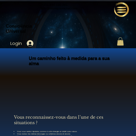
+351 934 150 241
info@moniquemichel.com
Consciência
Universal
Login
Um caminho feito à medida para a sua
alma
Vous reconnaissez-vous dans l’une de ces
situations ?
Vous vous sentez épuisé·e, comme si votre énergie se vidait sans raison.
Vous revivez les mêmes blocages ou schémas encore et encore.